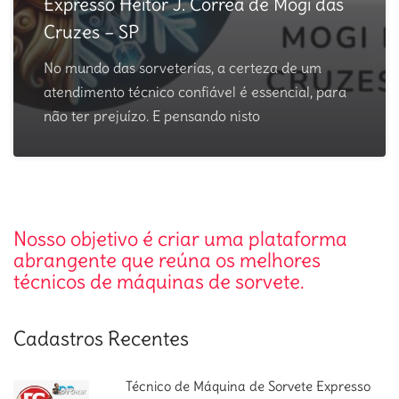
Expresso Heitor J. Correa de Mogi das
Cruzes – SP
No mundo das sorveterias, a certeza de um
atendimento técnico confiável é essencial, para
não ter prejuízo. E pensando nisto
Nosso objetivo é criar uma plataforma
abrangente que reúna os melhores
técnicos de máquinas de sorvete.
Cadastros Recentes
Técnico de Máquina de Sorvete Expresso