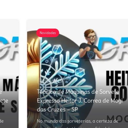
Novidades
22/04/2025
e
Técnico de Máquinas de Sorvete
ete
Expresso Heitor J. Correa de Mogi
das Cruzes – SP
de
No mundo das sorveterias, a certeza de