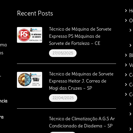
H
Recent Posts
O
Técnico de Máquina de Sorvete
Expresso PS Máquinas de
Sorvete de Fortaleza – CE
orma
os
27/05/2025
B
V
Técnico de Máquinas de Sorvete
C
r
Expresso Heitor J. Correa de
C
Mogi das Cruzes – SP
C
22/04/2025
ncia
ra
Técnico de Climatização A.G.S Ar
Condicionado de Diadema – SP