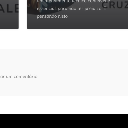
um atendimento técnico confiável é
essencial, para não ter prejuízo. E
pensando nisto
car um comentário.