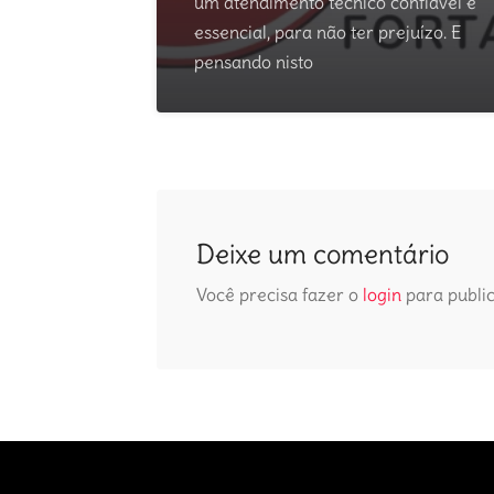
um atendimento técnico confiável é
essencial, para não ter prejuízo. E
pensando nisto
Deixe um comentário
Você precisa fazer o
login
para publi