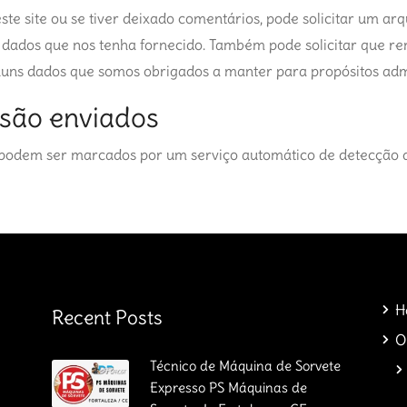
ste site ou se tiver deixado comentários, pode solicitar um a
r dados que nos tenha fornecido. Também pode solicitar que 
uns dados que somos obrigados a manter para propósitos admin
 são enviados
 podem ser marcados por um serviço automático de detecção 
H
Recent Posts
O
Técnico de Máquina de Sorvete
Expresso PS Máquinas de