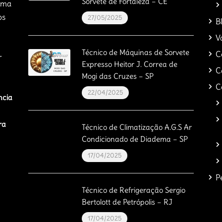
Sorvete de Fortaleza – CE
orma
os
27/05/2025
B
V
Técnico de Máquinas de Sorvete
C
r
Expresso Heitor J. Correa de
C
Mogi das Cruzes – SP
C
22/04/2025
ncia
ra
Técnico de Climatização A.G.S Ar
Condicionado de Diadema – SP
17/04/2025
P
Técnico de Refrigeração Sergio
Bertolott de Petrópolis – RJ
17/04/2025