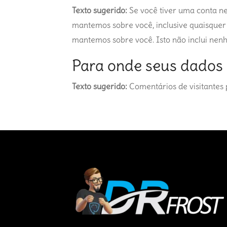
Texto sugerido:
Se você tiver uma conta ne
mantemos sobre você, inclusive quaisque
mantemos sobre você. Isto não inclui nenh
Para onde seus dados
Texto sugerido:
Comentários de visitantes