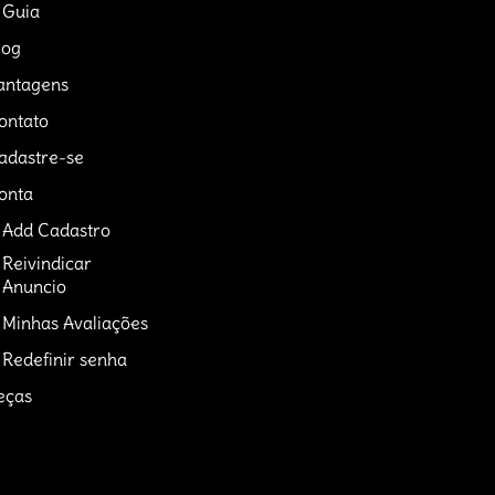
Guia
log
antagens
ontato
adastre-se
onta
Add Cadastro
Reivindicar
Anuncio
Minhas Avaliações
Redefinir senha
eças