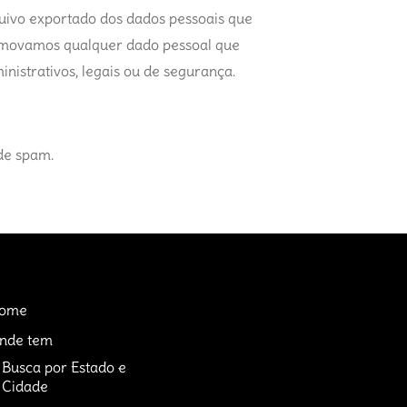
rquivo exportado dos dados pessoais que
removamos qualquer dado pessoal que
istrativos, legais ou de segurança.
de spam.
ome
nde tem
Busca por Estado e
Cidade