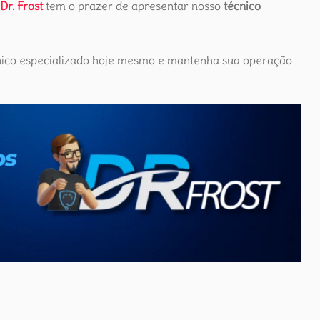
Dr. Frost
tem o prazer de apresentar nosso
técnico
cnico especializado hoje mesmo e mantenha sua operação