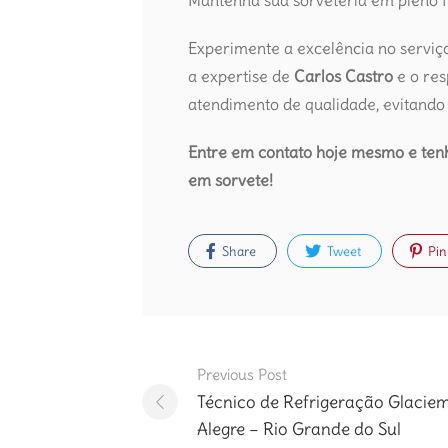
Mantenha sua sorveteria em pleno
Experimente a excelência no servi
a expertise de
Carlos Castro
e o re
atendimento de qualidade, evitando
Entre em contato hoje mesmo e tenh
em sorvete!
Share
Tweet
Pin
Post
Previous Post
navigation
Técnico de Refrigeração Glacie
Alegre – Rio Grande do Sul