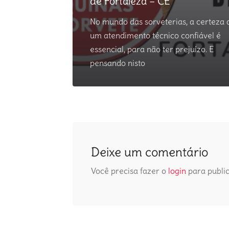
de Fortaleza – CE
No mundo das sorveterias, a certeza 
um atendimento técnico confiável é
essencial, para não ter prejuízo. E
pensando nisto
Deixe um comentário
Você precisa fazer o
login
para publi