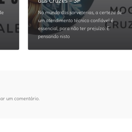
das Cruzes – SP
de
No mundo das sorveterias, a certeza de
um atendimento técnico confiável é
essencial, para não ter prejuízo. E
pensando nisto
car um comentário.