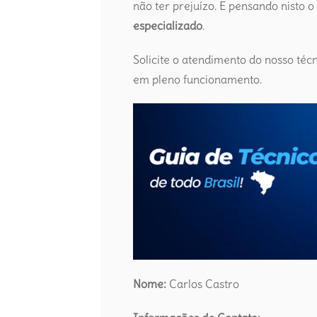
não ter prejuízo. E pensando nisto o
especializado
.
Solicite o atendimento do nosso té
em pleno funcionamento.
Nome:
Carlos Castro