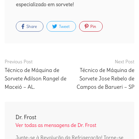
especializado em sorvete!
Share
Tweet
Pin
Post
Previous Post
Next Post
navigation
Técnico de Máquina de
Técnico de Máquina de
Sorvete Adilson Rangel de
Sorvete Jose Rebelo de
Maceió – AL.
Campos de Barueri – SP
Dr. Frost
Ver todas as mensagens de Dr. Frost
Junte-se à Revolução da Refrigeração! Torne-se