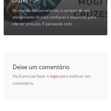
Cruzes – SP
No mundo das sorveterias, a certeza de um
atendimento técnico confiável é essencial, para
não ter prejuízo. E pensando nisto
Deixe um comentário
Você precisa fazer o
login
para publicar um
comentário.