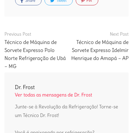
Share
Tweet
Pin
Post
Previous Post
Next Post
navigation
Técnico de Máquina de
Técnico de Máquina de
Sorvete Expresso Polo
Sorvete Expresso Idelmir
Norte Refrigeração de Ubá
Henrique do Amapá – AP
– MG
Dr. Frost
Ver todas as mensagens de Dr. Frost
Junte-se à Revolução da Refrigeração! Torne-se
um Técnico Dr. Frost!
Você é apaixonado por refrigeração?