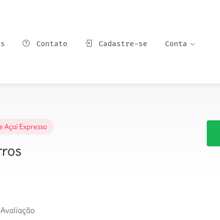
ns
Contato
Cadastre-se
Conta
e Açaí Expresso
rros
 Avaliação