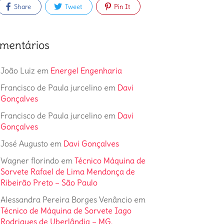
Share
Tweet
Pin It
mentários
João Luiz
em
Energel Engenharia
Francisco de Paula jurcelino
em
Davi
Gonçalves
Francisco de Paula jurcelino
em
Davi
Gonçalves
José Augusto
em
Davi Gonçalves
Wagner florindo
em
Técnico Máquina de
Sorvete Rafael de Lima Mendonça de
Ribeirão Preto – São Paulo
Alessandra Pereira Borges Venâncio
em
Técnico de Máquina de Sorvete Iago
Rodrigues de Uberlândia – MG.