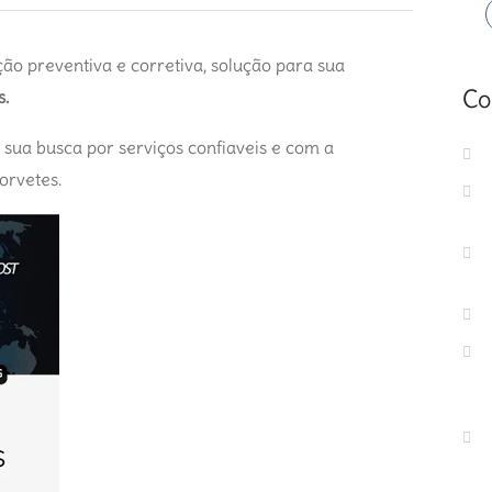
ão preventiva e corretiva, solução para sua
Co
s.
r sua busca por serviços confiaveis e com a
orvetes.