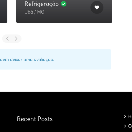
Refrigeração
Ubá / MG
P
dem deixar uma avaliação.
H
Recent Posts
O