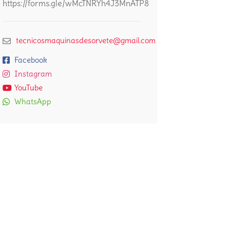
https://forms.gle/wMcTNRYh4J3MnATP8
tecnicosmaquinasdesorvete@gmail.com
Facebook
Instagram
YouTube
WhatsApp