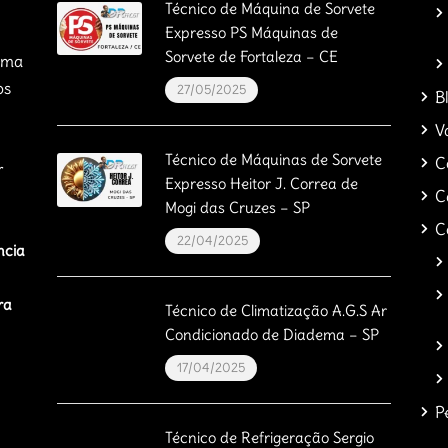
Técnico de Máquina de Sorvete
Expresso PS Máquinas de
Sorvete de Fortaleza – CE
orma
os
27/05/2025
B
V
Técnico de Máquinas de Sorvete
C
r
Expresso Heitor J. Correa de
C
Mogi das Cruzes – SP
C
22/04/2025
ncia
ra
Técnico de Climatização A.G.S Ar
Condicionado de Diadema – SP
17/04/2025
P
Técnico de Refrigeração Sergio