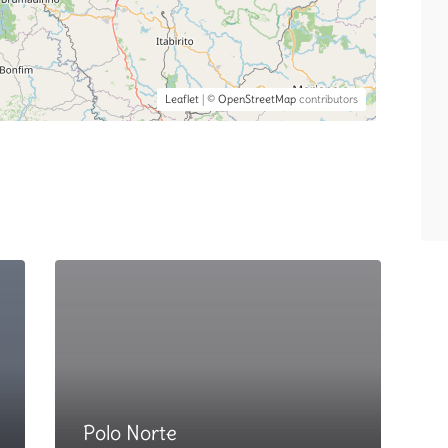
Leaflet
| ©
OpenStreetMap
contributors
Polo Norte