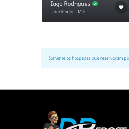
Iago Rodrigues
Uberlândia - MG
Somente os hóspedes que reservaram po