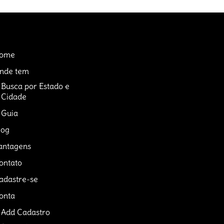
ome
nde tem
Busca por Estado e
Cidade
Guia
log
antagens
ontato
adastre-se
onta
Add Cadastro