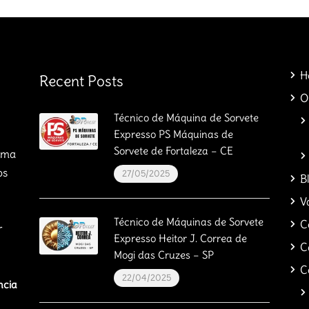
H
Recent Posts
O
Técnico de Máquina de Sorvete
Expresso PS Máquinas de
Sorvete de Fortaleza – CE
orma
os
27/05/2025
B
V
Técnico de Máquinas de Sorvete
C
r
Expresso Heitor J. Correa de
C
Mogi das Cruzes – SP
C
22/04/2025
ncia