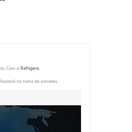
nto. Com a
Refrigera.
issional no ramo de sorvetes.