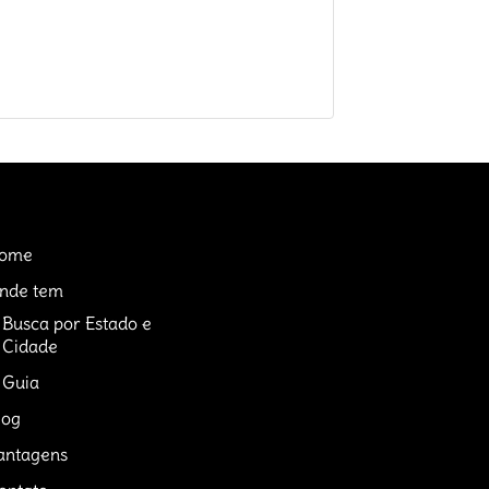
ome
nde tem
Busca por Estado e
Cidade
Guia
log
antagens