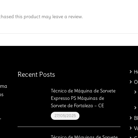
hased this product may leave a review.
H
Recent Posts
O
orma
Técnico de Máquina de Sorvete
os
Expresso PS Máquinas de
Sorvete de Fortaleza – CE
27/05/2025
B
r
V
Técnico de Máquinas de Sorvete