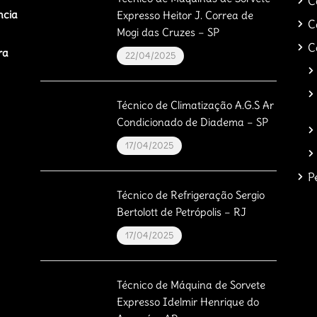
C
ncia
Expresso Heitor J. Correa de
C
Mogi das Cruzes – SP
C
ra
22/04/2025
Técnico de Climatização A.G.S Ar
Condicionado de Diadema – SP
17/04/2025
P
Técnico de Refrigeração Sergio
Bertolott de Petrópolis – RJ
17/04/2025
Técnico de Máquina de Sorvete
Expresso Idelmir Henrique do