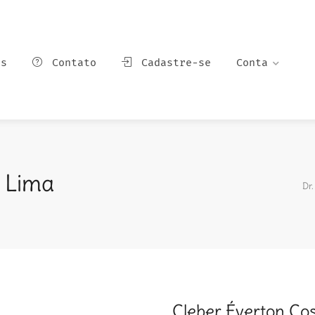
ns
Contato
Cadastre-se
Conta
a Lima
Dr.
Cleber Éverton Co