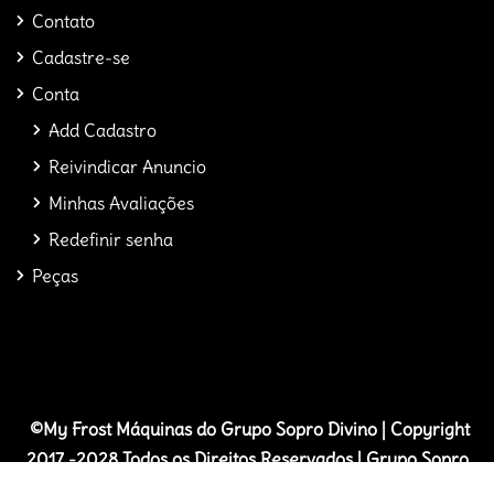
Contato
Cadastre-se
Conta
Add Cadastro
Reivindicar Anuncio
Minhas Avaliações
Redefinir senha
Peças
©My Frost
M
áquinas do Grupo Sopro Divino | Copyright
2017 -2028 Todos os Direitos Reservados | Grupo Sopro
Divino