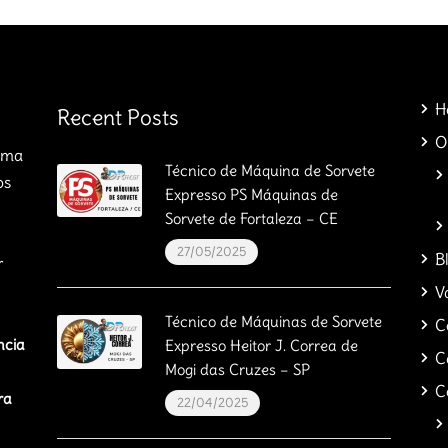
H
Recent Posts
O
orma
Técnico de Máquina de Sorvete
os
Expresso PS Máquinas de
Sorvete de Fortaleza – CE
27/05/2025
B
r
V
Técnico de Máquinas de Sorvete
C
ncia
Expresso Heitor J. Correa de
C
Mogi das Cruzes – SP
C
ra
22/04/2025