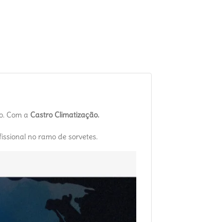
to. Com a
Castro Climatização.
issional no ramo de sorvetes.