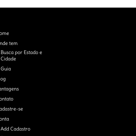
ome
nde tem
Busca por Estado e
Cidade
Guia
log
antagens
ontato
adastre-se
onta
Add Cadastro