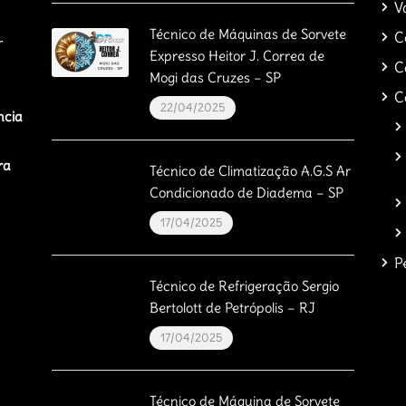
V
Técnico de Máquinas de Sorvete
C
r
Expresso Heitor J. Correa de
C
Mogi das Cruzes – SP
C
22/04/2025
ncia
ra
Técnico de Climatização A.G.S Ar
Condicionado de Diadema – SP
17/04/2025
P
Técnico de Refrigeração Sergio
Bertolott de Petrópolis – RJ
17/04/2025
Técnico de Máquina de Sorvete