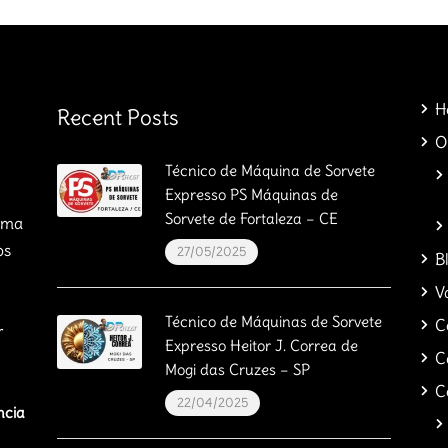
H
Recent Posts
O
Técnico de Máquina de Sorvete
Expresso PS Máquinas de
Sorvete de Fortaleza – CE
orma
os
27/05/2025
B
V
Técnico de Máquinas de Sorvete
C
r
Expresso Heitor J. Correa de
C
Mogi das Cruzes – SP
C
22/04/2025
ncia