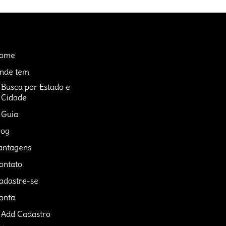
ome
nde tem
Busca por Estado e
Cidade
Guia
log
antagens
ontato
adastre-se
onta
Add Cadastro