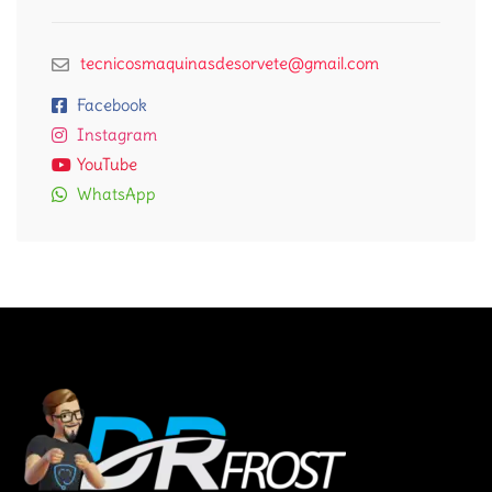
tecnicosmaquinasdesorvete@gmail.com
Facebook
Instagram
YouTube
WhatsApp