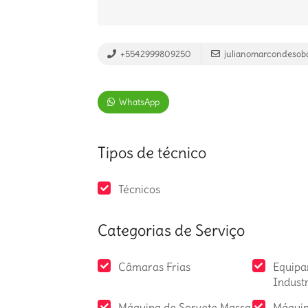
+5542999809250
julianomarcondeso
WhatsApp
Tipos de técnico
Técnicos
Categorias de Serviço
Câmaras Frias
Equipa
Industr
Máquina de Sorvete Massa
Máquin