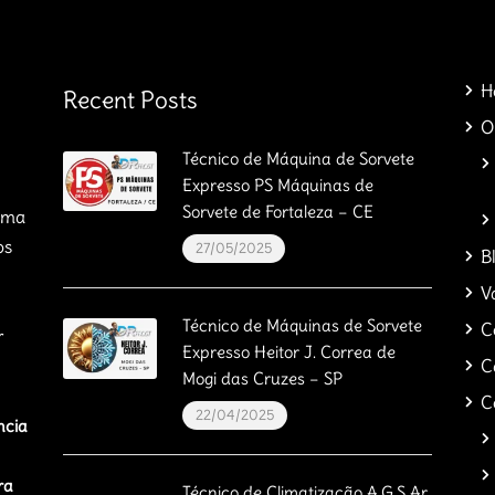
H
Recent Posts
O
Técnico de Máquina de Sorvete
Expresso PS Máquinas de
Sorvete de Fortaleza – CE
orma
os
27/05/2025
B
V
Técnico de Máquinas de Sorvete
C
r
Expresso Heitor J. Correa de
C
Mogi das Cruzes – SP
C
22/04/2025
ncia
ra
Técnico de Climatização A.G.S Ar