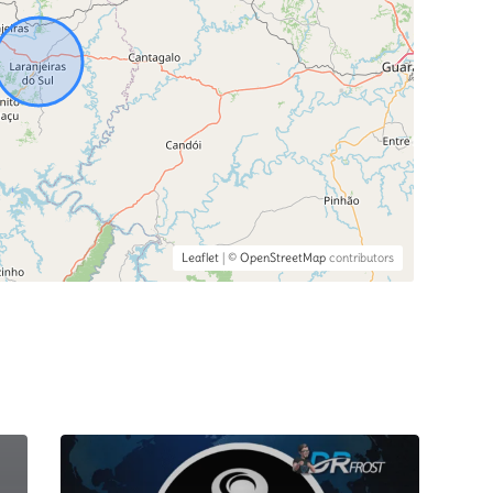
Leaflet
| ©
OpenStreetMap
contributors