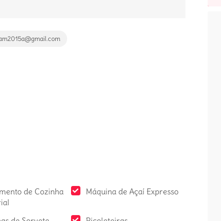
bam2015a@gmail.com
mento de Cozinha
Máquina de Açaí Expresso
ial
as de Sorvete
Picoleteiras