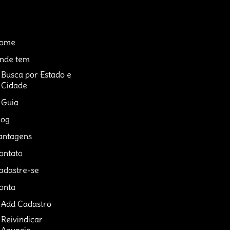
ome
nde tem
Busca por Estado e
Cidade
Guia
log
antagens
ontato
adastre-se
onta
Add Cadastro
Reivindicar