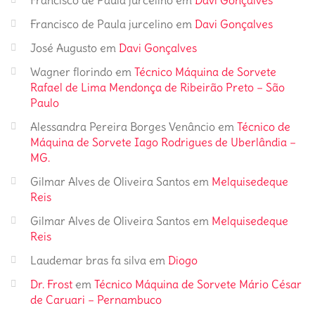
Francisco de Paula jurcelino
em
Davi Gonçalves
Francisco de Paula jurcelino
em
Davi Gonçalves
José Augusto
em
Davi Gonçalves
Wagner florindo
em
Técnico Máquina de Sorvete
Rafael de Lima Mendonça de Ribeirão Preto – São
Paulo
Alessandra Pereira Borges Venâncio
em
Técnico de
Máquina de Sorvete Iago Rodrigues de Uberlândia –
MG.
Gilmar Alves de Oliveira Santos
em
Melquisedeque
Reis
Gilmar Alves de Oliveira Santos
em
Melquisedeque
Reis
Laudemar bras fa silva
em
Diogo
Dr. Frost
em
Técnico Máquina de Sorvete Mário César
de Caruari – Pernambuco