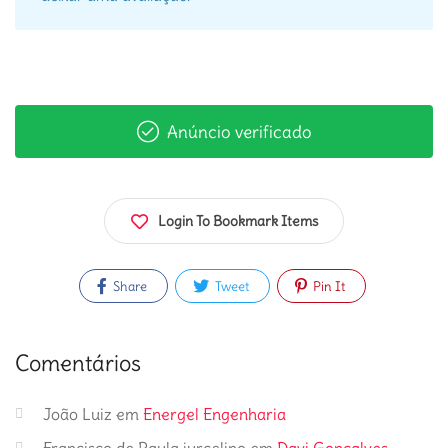
Anúncio verificado
Login To Bookmark Items
Share
Tweet
Pin It
Comentários
João Luiz
em
Energel Engenharia