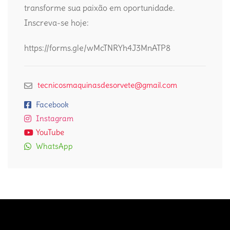
transforme sua paixão em oportunidade.
Inscreva-se hoje:
https://forms.gle/wMcTNRYh4J3MnATP8
tecnicosmaquinasdesorvete@gmail.com
Facebook
Instagram
YouTube
WhatsApp