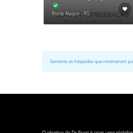
Porto Alegre - RS
Somente os hóspedes que reservaram po
O objetivo do Dr Frost é criar uma plataf