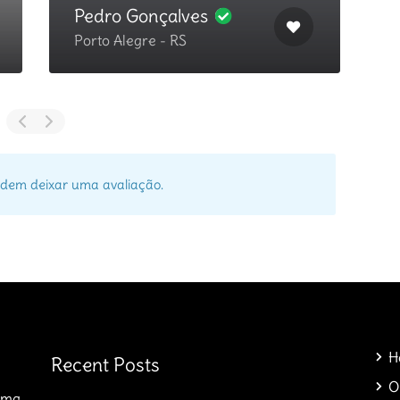
Pedro Gonçalves
Porto Alegre - RS
C
dem deixar uma avaliação.
H
Recent Posts
O
orma