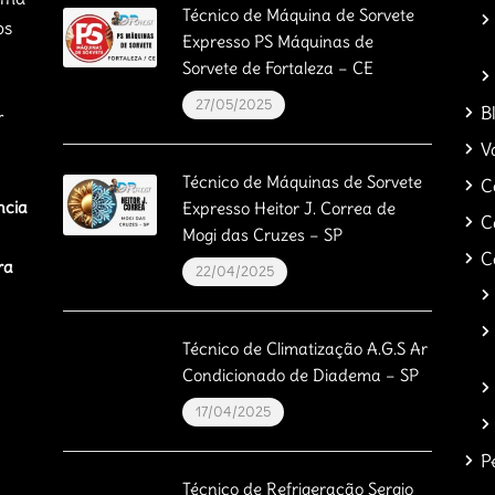
Técnico de Máquina de Sorvete
os
Expresso PS Máquinas de
Sorvete de Fortaleza – CE
27/05/2025
B
r
V
Técnico de Máquinas de Sorvete
C
ncia
Expresso Heitor J. Correa de
C
Mogi das Cruzes – SP
C
ra
22/04/2025
Técnico de Climatização A.G.S Ar
Condicionado de Diadema – SP
17/04/2025
P
Técnico de Refrigeração Sergio