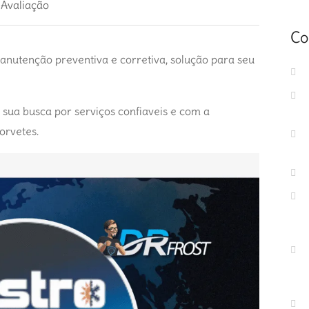
 Avaliação
Co
anutenção preventiva e corretiva, solução para seu
r sua busca por serviços confiaveis e com a
orvetes.