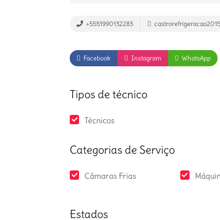
+5551990132283
castrorefrigeracao20
Facebook
Instagram
WhatsApp
Tipos de técnico
Técnicos
Categorias de Serviço
Câmaras Frias
Máquin
Estados