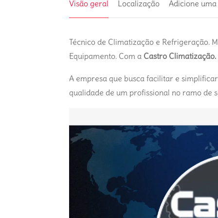
Visão geral
Localização
Adicione uma
Técnico de Climatização e Refrigeração. M
Equipamento. Com a
Castro Climatização.
A empresa que busca facilitar e simplifica
qualidade de um profissional no ramo de s