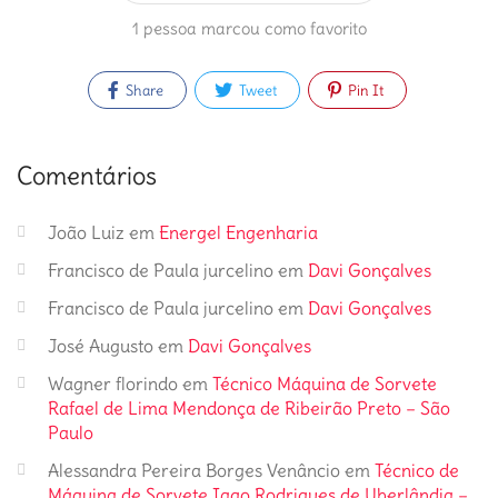
1 pessoa marcou como favorito
Share
Tweet
Pin It
Comentários
João Luiz
em
Energel Engenharia
Francisco de Paula jurcelino
em
Davi Gonçalves
Francisco de Paula jurcelino
em
Davi Gonçalves
José Augusto
em
Davi Gonçalves
Wagner florindo
em
Técnico Máquina de Sorvete
Rafael de Lima Mendonça de Ribeirão Preto – São
Paulo
Alessandra Pereira Borges Venâncio
em
Técnico de
Máquina de Sorvete Iago Rodrigues de Uberlândia –