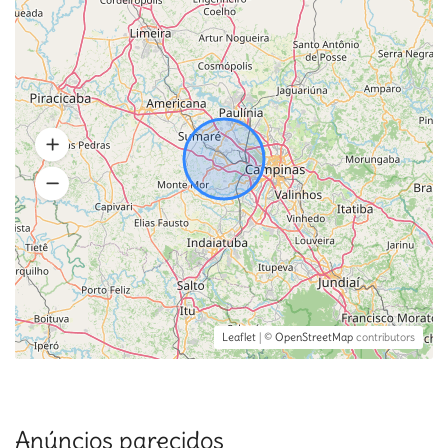
Leaflet
| ©
OpenStreetMap
contributors
Anúncios parecidos