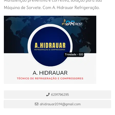
Manutenção preventiva e corretiva, solução para sua
Máquina de Sorvete. Com A. Hidrauar Refrigeração.
6291796295
ahidrauar2014@gmail.com